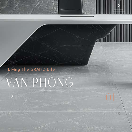
Living The GRAND Life
V
Ă
N
P
H
Ò
N
G
01
05