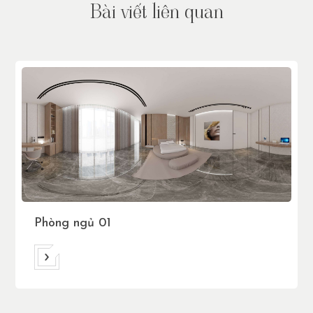
B
à
i
v
i
ế
t
l
i
ê
n
q
u
a
n
Phòng ngủ 01