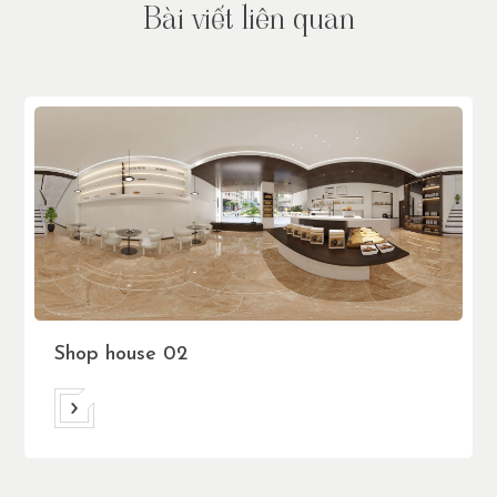
B
à
i
v
i
ế
t
l
i
ê
n
q
u
a
n
Shop house 02